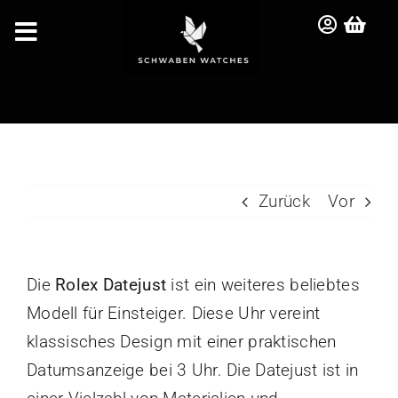
Zum
Inhalt
Toggle
springen
Navigation
HOME
Zurück
Vor
UHREN
TASCHEN
Die
Rolex Datejust
ist ein weiteres beliebtes
Modell für Einsteiger. Diese Uhr vereint
ZUBEHÖR
klassisches Design mit einer praktischen
Datumsanzeige bei 3 Uhr. Die Datejust ist in
ANKAUF