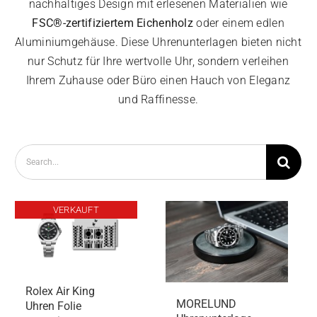
nachhaltiges Design mit erlesenen Materialien wie
FSC®-zertifiziertem Eichenholz
oder einem edlen
KONTAKT
Aluminiumgehäuse. Diese Uhrenunterlagen bieten nicht
nur Schutz für Ihre wertvolle Uhr, sondern verleihen
Ihrem Zuhause oder Büro einen Hauch von Eleganz
und Raffinesse.
Suche
nach:
VERKAUFT
Rolex Air King
MORELUND
Uhren Folie