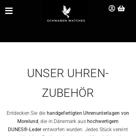
Zum
Inhalt
Toggle
springen
Navigation
HOME
UNSER UHREN-
UHREN
ZUBEHÖR
TASCHEN
ZUBEHÖR
Entdecken Sie die
handgefertigten Uhrenunterlagen von
Morelund
, die in Dänemark aus
hochwertigem
DUNES®-Leder
entworfen wurden. Jedes Stück vereint
ANKAUF