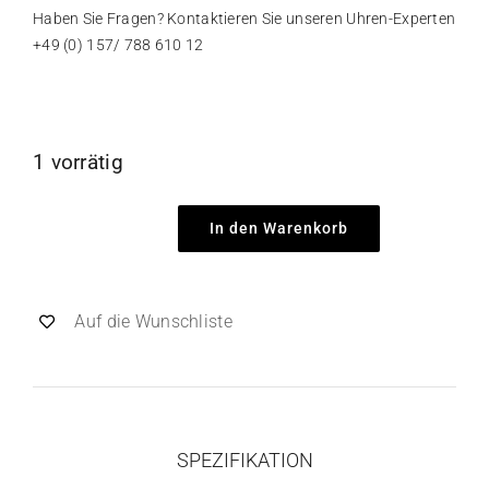
Haben Sie Fragen? Kontaktieren Sie unseren Uhren-Experten
+49 (0) 157/ 788 610 12
1 vorrätig
In den Warenkorb
Tudor
Black
Bay
Auf die Wunschliste
Harrods
|
Fullset
|
SPEZIFIKATION
2023